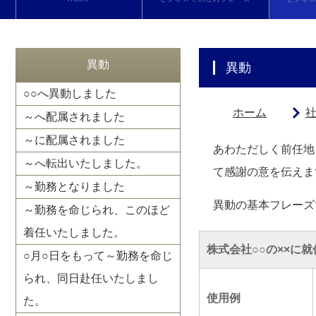
異動
異動
○○へ異動しました
ホーム
～へ配属されました
～に配属されました
あわただしく前任地
～へ転出いたしました。
て感謝の意を伝えま
～勤務となりました
異動の基本フレーズ
～勤務を命じられ、このほど
着任いたしました。
株式会社○○の××に
○月○日をもって～勤務を命じ
られ、同日赴任いたしまし
使用例
た。