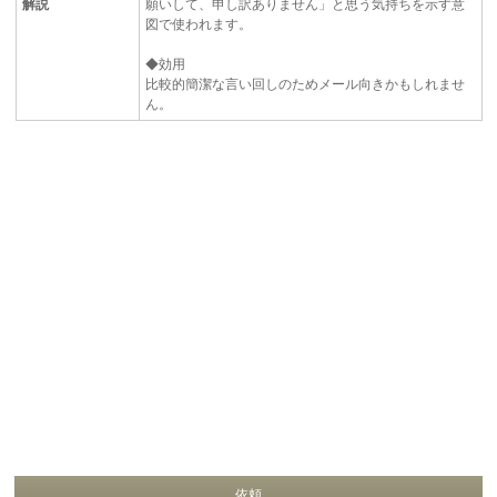
解説
願いして、申し訳ありません」と思う気持ちを示す意
図で使われます。
◆効用
比較的簡潔な言い回しのためメール向きかもしれませ
ん。
依頼