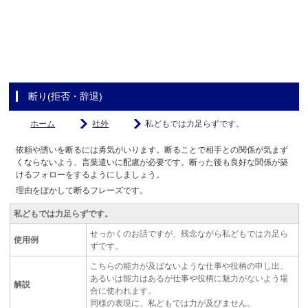
断り(拒否・辞退)
ホーム
社外
私どもでは力足らずです。
依頼や誘いを断るには勇気がいります。断ることで相手との関係が気まず
くならないよう、言葉遣いに配慮が必要です。断った後も良好な関係が築
けるフォローをするようにしましょう。
理由をぼかして断るフレーズです。
私どもでは力足らずです。
せっかくのお話ですが、残念ながら私どもでは力足ら
使用例
ずです。
こちらの能力が及ばないような仕事や役柄の申し出、
あるいは能力はあるが仕事や役柄に魅力がないよう場
解説
合に使われます。
同様の表現に、私どもでは力が及びません。