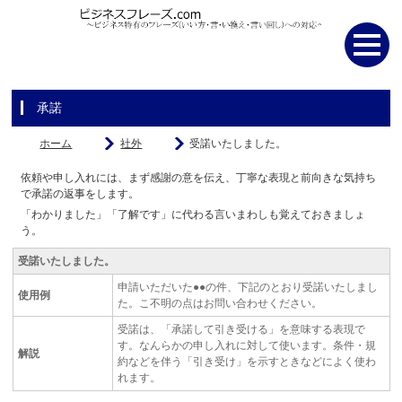
承諾
ホーム
社外
受諾いたしました。
依頼や申し入れには、まず感謝の意を伝え、丁寧な表現と前向きな気持ち
で承諾の返事をします。
「わかりました」「了解です」に代わる言いまわしも覚えておきましょ
う。
受諾いたしました。
申請いただいた●●の件、下記のとおり受諾いたしまし
使用例
た。こ不明の点はお問い合わせください。
受諾は、「承諾して引き受ける」を意味する表現で
す。なんらかの申し入れに対して使います。条件・規
解説
約などを伴う「引き受け」を示すときなどによく使わ
れます。