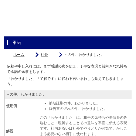
承諾
ホーム
社外
～の件、わかりました。
依頼や申し入れには、まず感謝の意を伝え、丁寧な表現と前向きな気持ち
で承諾の返事をします。
「わかりました」「了解です」に代わる言いまわしも覚えておきましょ
う。
～の件、わかりました。
納期延期の件、わかりました。
使用例
報告書の遅れの件、わかりました。
この「わかりました」は、相手の気持ちや事情をのみ
込むこと・理解することその意味を率直に伝える表現
です。社内あるいは社外でやりとりが頻繁で、かしこ
解説
まる必要のない相手に使われます。